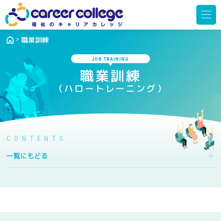
メ
ニ
ュ
ー
を
開
職業訓練
く
JOB TRAINING
職業訓練
（ハロートレーニング）
一覧にもどる