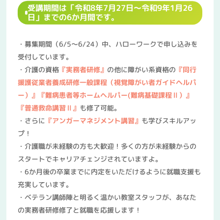
受講期間は「令和8年7月27日～令和9年1月26
日」までの6か月間です。
・募集期間（6/5～6/24）中、ハローワークで申し込みを
受付しています。
・介護の資格
『実務者研修』
の他に障がい系資格の
『同行
援護従業者養成研修一般課程（視覚障がい者ガイドヘルパ
ー）』
『難病患者等ホームヘルパー(難病基礎課程Ⅱ）』
『普通救命講習Ⅱ』
も修了可能。
・さらに
『アンガーマネジメント講習』
も学びスキルアッ
プ！
・介護職が未経験の方も大歓迎！多くの方が未経験からの
スタートでキャリアチェンジされていますよ。
・6か月後の卒業までに内定をいただけるように就職支援も
充実しています。
・ベテラン講師陣と明るく温かい教室スタッフが、あなた
の実務者研修修了と就職を応援します！