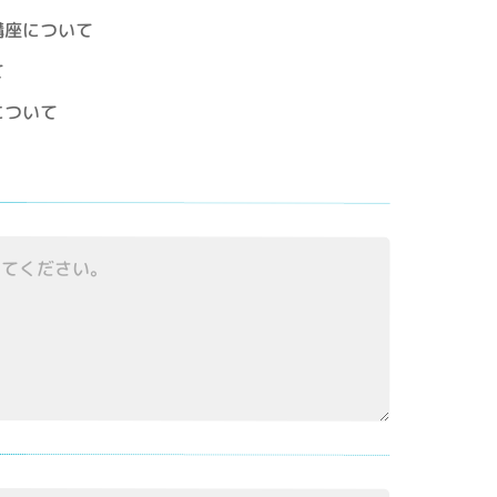
講座について
て
について