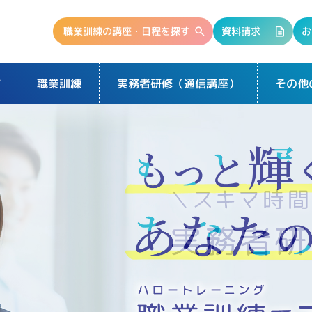
職業訓練の講座・日程を探す
資料請求
お
て
実務者研修（通信講座）
その他
職業訓練