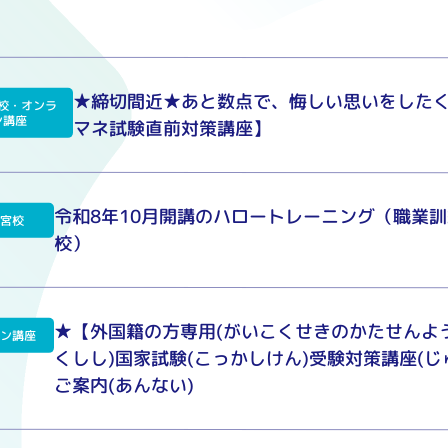
★締切間近★あと数点で、悔しい思いをしたく
校・オンラ
ン講座
マネ試験直前対策講座】
令和8年10月開講のハロートレーニング（職業
三宮校
校）
★【外国籍の方専用(がいこくせきのかたせんよう
イン講座
くしし)国家試験(こっかしけん)受験対策講座(
ご案内(あんない)