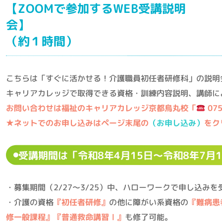
【ZOOMで参加するWEB受講説明
会】 ◎3月 12日
（約１時間）
こちらは「すぐに活かせる！介護職員初任者研修科」の説明
キャリアカレッジで取得できる資格・訓練内容説明、講師に
お問い合わせは福祉のキャリアカレッジ京都烏丸校「
075
★ネットでのお申し込みはページ末尾の
（お申し込み）
をク
受講期間は「令和8年4月15日～令和8年7月
・募集期間（2/27～3/25）中、ハローワークで申し込み
・介護の資格
『初任者研修』
の他に障がい系資格の
『難病患
修一般課程』『普通救命講習Ⅰ』
も修了可能。