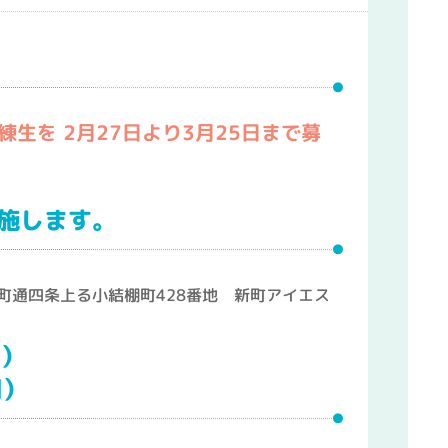
練生を 2
月27
日より3
月25
日まで募
施します。
町通四条上る小結棚町428番地 新町アイエス
間）
間）