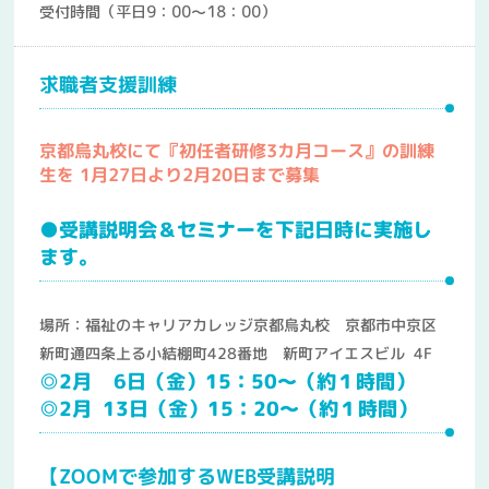
受付時間（平日9：00～18：00）
求職者支援訓練
京都烏丸校にて『初任者研修3カ月コース』の訓練
生を 1
月27
日より2
月20
日まで募集
●受講説明会＆セミナーを下記日時に実施し
ます。
場所：福祉のキャリアカレッジ京都烏丸校 京都市中京区
新町通四条上る小結棚町428番地 新町アイエスビル 4F
◎2月 6
日（金）15：50～（約１時間）
◎2月 13日（金）15：20～（約１時間）
【ZOOMで参加するWEB受講説明