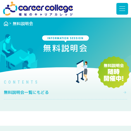
メ
ニ
ュ
ー
を
開
無料説明会
く
INFORMATION SESSION
無料説明会
無料説明会一覧にもどる