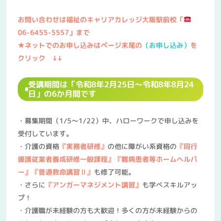
お問い合わせは福祉のキャリアカレッジ大阪駅前校「
06-6455-5557」まで
★ネットでのお申し込みはページ末尾の
（お申し込み）
を
クリック ↓↓
受講期間は「令和8年2月25日～令和8年8月24
日」の6か月間です
・募集期間（1/5～1/22）中、ハローワークで申し込みを
受付しています。
・介護の資格
『実務者研修』
の他に障がい系資格の
『同行
援護従業者養成研修一般課程』
『難病患者等ホームヘルパ
ー』
『普通救命講習Ⅱ』
も修了可能。
・さらに
『アンガーマネジメント講習』
も学べスキルアッ
プ！
・介護職が未経験の方も大歓迎！多くの方が未経験からの