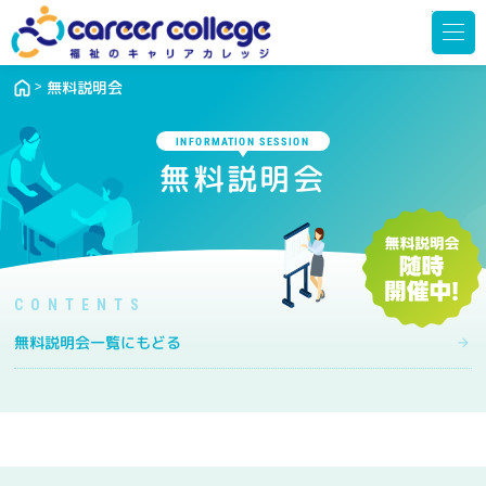
メ
ニ
ュ
ー
を
開
無料説明会
く
INFORMATION SESSION
無料説明会
無料説明会一覧にもどる