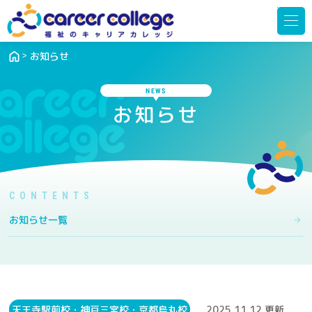
メ
ニ
ュ
ー
を
開
お知らせ
く
NEWS
お知らせ
お知らせ一覧
天王寺駅前校・神戸三宮校・京都烏丸校
2025.11.12 更新