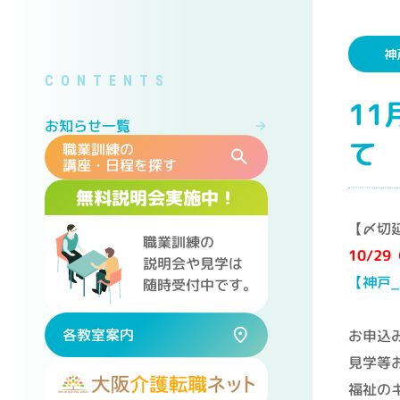
神
1
お知らせ一覧
て
職業訓練の
講座・日程を探す
無料説明会実施中！
【〆切
職業訓練の
10/2
説明会や見学は
【神戸
随時受付中です。
各教室案内
お申込
見学等
福祉の