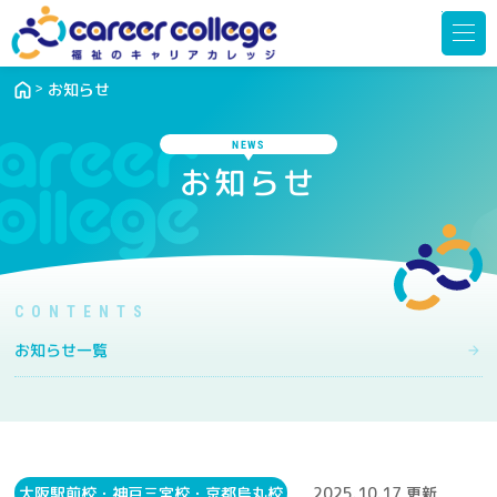
メ
ニ
ュ
ー
を
開
お知らせ
く
NEWS
お知らせ
お知らせ一覧
大阪駅前校・神戸三宮校・京都烏丸校
2025.10.17 更新