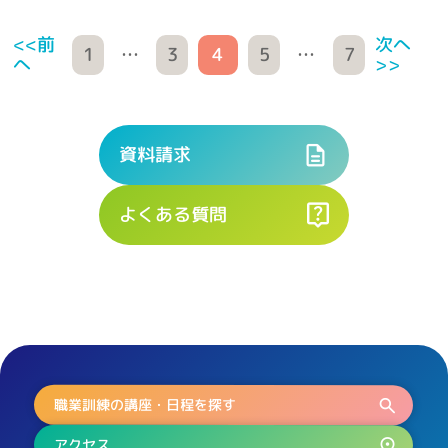
次へ
<<前
…
…
1
3
4
5
7
>>
へ
資料請求
よくある質問
職業訓練の講座・日程を探す
アクセス