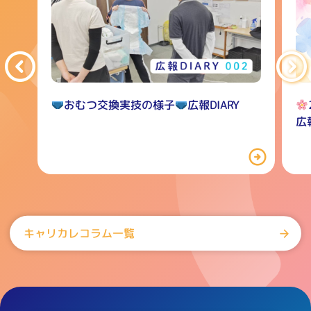
おむつ交換実技の様子
広報DIARY
広報
キャリカレコラム一覧