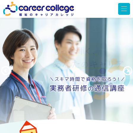
メ
ニ
ュ
ー
を
開
く