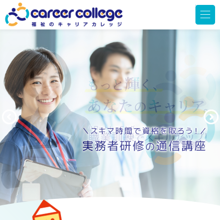
メ
ニ
ュ
ー
を
開
く