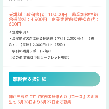
受講料：教科書代：10,000円 職業訓練性総
合保険料：4,900円 企業実習前検便検査代：
600円
＜注意事項＞
・法定講習欠席に係る補講費【学科】2,000円/1ｈ（税
込）、【実技】2,000円/1ｈ（税込）
・学科の補講レポート/無料
（その他 詳細は下記リーフレット参照）
離職者支援訓練
神戸三宮校にて
『実務者研修６カ月コース』
の訓練
生を 5
月28
日より6月27日まで募集