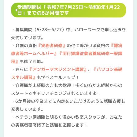
受講期間は「令和7年7月23日～令和8年1月22
日」までの6か月間です
・募集期間（5/28～6/27）中、ハローワークで申し込みを
受付しています。
・介護の資格
『実務者研修』
の他に障がい系資格の
『難病
患者等ホームヘルパー』『同行援護従業者養成研修一般課
程』
も修了可能。
・さらに
『アンガーマネジメント講習』
、
『パソコン基礎
スキル講習』
も学べスキルアップ！
・介護職が未経験の方も大歓迎！多くの方が未経験からの
スタートでキャリアチェンジされていますよ。
・6か月後の卒業までに内定をいただけるように就職支援も
充実しています。
・ベテラン講師陣と明るく温かい教室スタッフが、あなた
の実務者研修修了と就職を応援します！