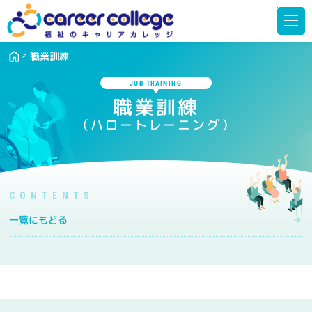
メ
ニ
ュ
ー
を
開
職業訓練
く
JOB TRAINING
職業訓練
（ハロートレーニング）
一覧にもどる