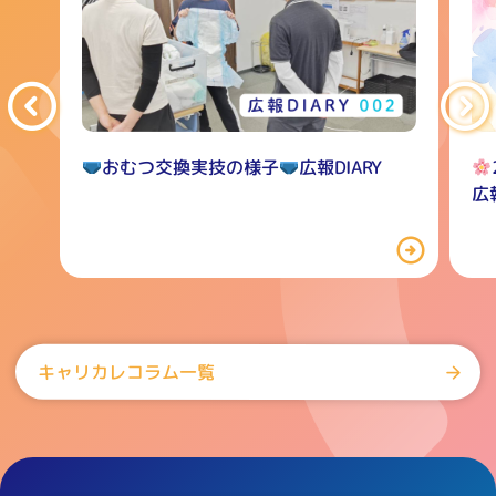
おむつ交換実技の様子
広報DIARY
広報
キャリカレコラム一覧