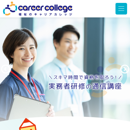
メ
ニ
ュ
ー
を
開
く