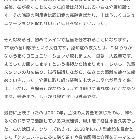
業後、彼が働くことになった施設は郊外にある小さな介護施設で
す。その施設の利用者は認知症の高齢者ばかり。圭はうまくコミュ
ニケーションを取れないことに日々悩んでいました。
そんなある日、初めてメインで担当を任されることになります。
79歳の星川敬子という女性です。認知症の彼女とは、やはりなか
なかうまくコミュニケーションが取れません。毎朝「大森圭です。
よろしくお願いします」という挨拶から始まります。しかし、先輩
スタッフの力を借り、試行錯誤しながら、彼女との距離を徐々に縮
めていきました。介護に取り組む姿勢にも大きな変化が見えて来た
圭。しかし、高齢者とかかわるうえでは避けて通れないことがあり
ます。最後まで、しっかり観て欲しい映画です。
最初に上映されたのは2017年。主役の大森圭を演じたのは、昨今
多くのドラマで活躍している戸塚純貴、星川敬子役は水野久美でし
た。この映画は、シリーズ化され、2020年には大型施設を舞台と
した「ケアニン～こころに咲く花」や在宅医療と介護をテーマにし