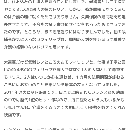
は、住み込みの介護人を雇うことにしました。候補者として面接に
やってきたのは黒人男性のドリス。しかし、彼が面接にやってきた
のは介護の職に就くためではありません。失業保険の給付期間を延
長させたくて、不合格の証明書類にサインをもらうためにやってき
たのです。ところが、彼の思惑通りにはなりませんでした。他の候
補者が気に入らないフィリップは、周囲の反対を押し切って看護や
介護の経験のないドリスを雇います。
大富豪だけど気難しいところのあるフィリップと、仕事は丁寧と言
いかねるもののフィリップを病人ではなく1人の人間として尊重す
るドリス。2人はいつしか心を通わせ、１カ月の試用期間が終わる
ころにはお互いのことを思いやる最高の友人となっていました。
2011年の大ヒット映画です。日本で上映されたフランス語の映画
の中では歴代1位のヒット作なので、既に観たという人もいるかも
しれませんね。介護をするうえで大切にしたい姿勢を教えてくれる
映画です。
いかがでしたか。一口に介護をテーマとした映画といっても、介護