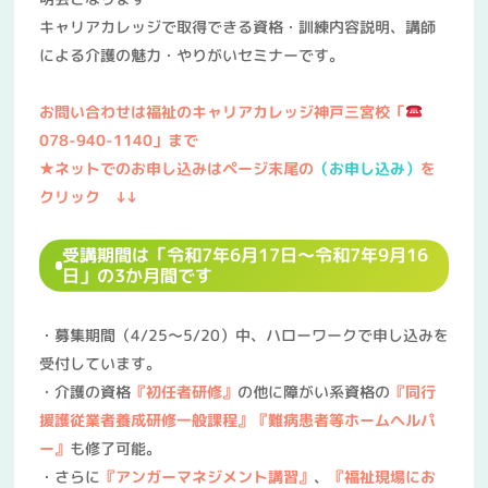
キャリアカレッジで取得できる資格・訓練内容説明、講師
による介護の魅力・やりがいセミナーです。
お問い合わせは福祉のキャリアカレッジ神戸三宮校「
078-940-1140」まで
★ネットでのお申し込みはページ末尾の
（お申し込み）
を
クリック ↓↓
受講期間は「令和7年6月17日～令和7年9月16
日」の3か月間です
・募集期間（4/25～5/20）中、ハローワークで申し込みを
受付しています。
・介護の資格
『初任者研修』
の他に障がい系資格の
『同行
援護従業者養成研修一般課程』
『難病患者等ホームヘルパ
ー』
も修了可能。
・さらに
『アンガーマネジメント講習』
、
『福祉現場にお