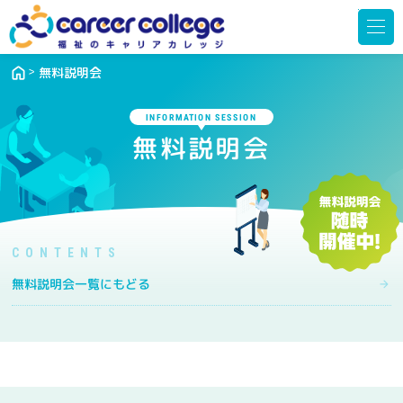
メ
ニ
ュ
ー
を
開
無料説明会
く
INFORMATION SESSION
無料説明会
無料説明会一覧にもどる