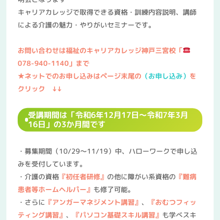
キャリアカレッジで取得できる資格・訓練内容説明、講師
による介護の魅力・やりがいセミナーです。
お問い合わせは福祉のキャリアカレッジ神戸三宮校「
078-940-1140」まで
★ネットでのお申し込みはページ末尾の
（お申し込み）
を
クリック ↓↓
受講期間は「令和6年12月17日～令和7年3月
16日」の3か月間です
・募集期間（10/29～11/19）中、ハローワークで申し込
みを受付しています。
・介護の資格
『初任者研修』
の他に障がい系資格の
『難病
患者等ホームヘルパー』
も修了可能。
・さらに
『アンガーマネジメント講習』
、
『おむつフィッ
ティング講習』
、
『パソコン基礎スキル講習』
も学べスキ