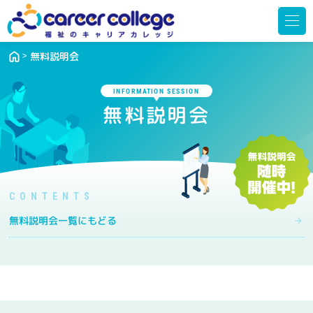
メ
ニ
ュ
ー
を
開
無料説明会
く
INFORMATION SESSION
無料説明会
無料説明会一覧にもどる