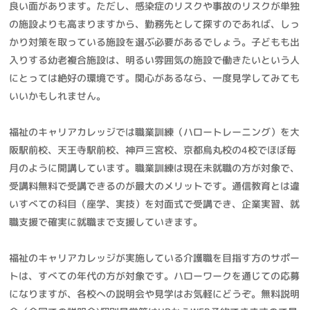
良い面があります。ただし、感染症のリスクや事故のリスクが単独
の施設よりも高まりますから、勤務先として探すのであれば、しっ
かり対策を取っている施設を選ぶ必要があるでしょう。子どもも出
入りする幼老複合施設は、明るい雰囲気の施設で働きたいという人
にとっては絶好の環境です。関心があるなら、一度見学してみても
いいかもしれません。
福祉のキャリアカレッジでは職業訓練（ハロートレーニング）を大
阪駅前校、天王寺駅前校、神戸三宮校、京都烏丸校の4校でほぼ毎
月のように開講しています。職業訓練は現在未就職の方が対象で、
受講料無料で受講できるのが最大のメリットです。通信教育とは違
いすべての科目（座学、実技）を対面式で受講でき、企業実習、就
職支援で確実に就職まで支援していきます。
福祉のキャリアカレッジが実施している介護職を目指す方のサポー
トは、すべての年代の方が対象です。ハローワークを通じての応募
になりますが、各校への説明会や見学はお気軽にどうぞ。無料説明