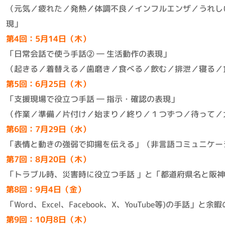
（元気／疲れた／発熱／体調不良／インフルエンザ／うれし
現」
第4回：5月14日（木）
「日常会話で使う手話② ― 生活動作の表現」
（起きる／着替える／歯磨き／食べる／飲む／排泄／寝る／
第5回：6月25日（木）
「支援現場で役立つ手話 ― 指示・確認の表現」
（作業／準備／片付け／始まり／終り／１つずつ／待って／
第6回：7月29日（水）
「表情と動きの強弱で抑揚を伝える」（非言語コミュニケー
第7回：8月20日（木）
「トラブル時、災害時に役立つ手話 」と「都道府県名と阪
第8回：9月4日（金）
「Word、Excel、Facebook、X、YouTube等)の手話」と余
第9回：10月8日（木）