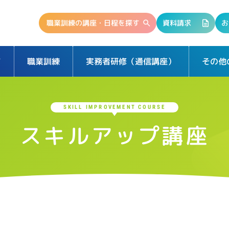
職業訓練の講座・日程を探す
資料請求
お
て
実務者研修（通信講座）
その他
職業訓練
SKILL IMPROVEMENT COURSE
スキルアップ講座