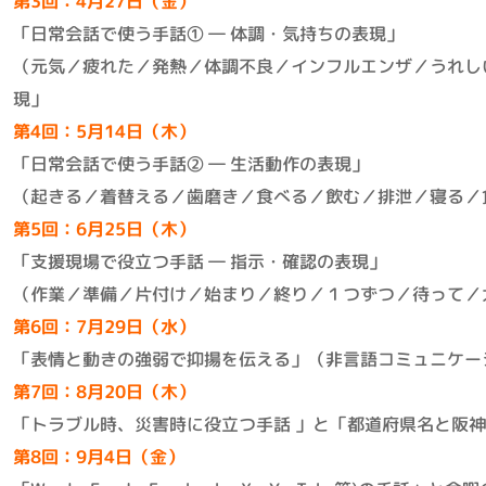
第3回：4月27日（金）
「日常会話で使う手話① ― 体調・気持ちの表現」
（元気／疲れた／発熱／体調不良／インフルエンザ／うれし
現」
第4回：5月14日（木）
「日常会話で使う手話② ― 生活動作の表現」
（起きる／着替える／歯磨き／食べる／飲む／排泄／寝る／
第5回：6月25日（木）
「支援現場で役立つ手話 ― 指示・確認の表現」
（作業／準備／片付け／始まり／終り／１つずつ／待って／
第6回：7月29日（水）
「表情と動きの強弱で抑揚を伝える」（非言語コミュニケー
第7回：8月20日（木）
「トラブル時、災害時に役立つ手話 」と「都道府県名と阪
第8回：9月4日（金）