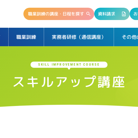
職業訓練の講座・日程を探す
資料請求
お
て
実務者研修（通信講座）
その他
職業訓練
SKILL IMPROVEMENT COURSE
スキルアップ講座