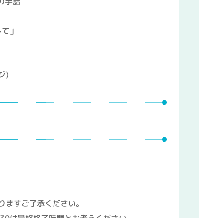
暇の手話
して」
ジ)
りますご了承ください。
:30は最終終了時間とお考えください。