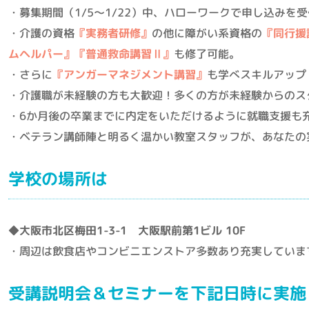
・募集期間（1/5～1/22）中、ハローワークで申し込みを
・介護の資格
『実務者研修』
の他に障がい系資格の
『同行援
ムヘルパー』
『普通救命講習Ⅱ』
も修了可能。
・さらに
『アンガーマネジメント講習』
も学べスキルアップ
・介護職が未経験の方も大歓迎！多くの方が未経験からのス
・6か月後の卒業までに内定をいただけるように就職支援も
・ベテラン講師陣と明るく温かい教室スタッフが、あなたの
学校の場所は
◆大阪市北区梅田1-3-1 大阪駅前第1ビル 10F
・周辺は飲食店やコンビニエンストア多数あり充実していま
受講説明会＆セミナーを下記日時に実施