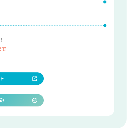
！
まで
ト
み