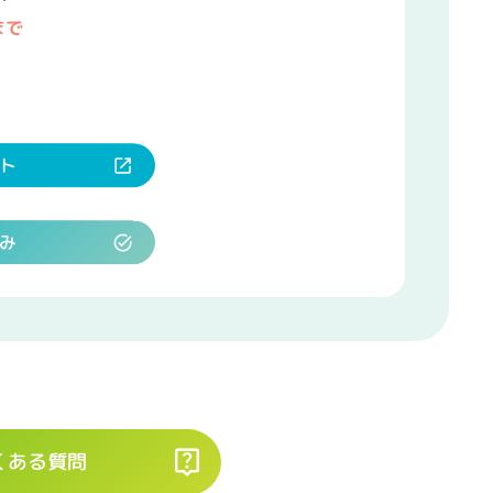
まで
ト
み
くある質問