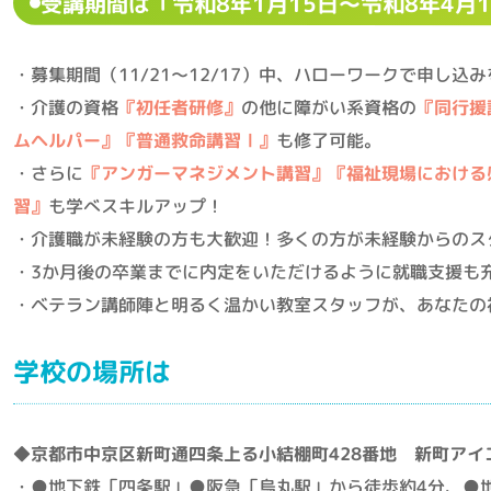
受講期間は「令和8年1月15日～令和8年4月
・募集期間（11/21～12/17）中、ハローワークで申し込
・介護の資格
『初任者研修』
の他に障がい系資格の
『同行援
ムヘルパー』『普通救命講習Ⅰ』
も修了可能。
・さらに
『アンガーマネジメント講習』
『福祉現場における
習』
も学べスキルアップ！
・介護職が未経験の方も大歓迎！多くの方が未経験からのス
・3か月後の卒業までに内定をいただけるように就職支援も
・ベテラン講師陣と明るく温かい教室スタッフが、あなたの
学校の場所は
◆
京都市中京区新町通四条上る小結棚町428番地 新町アイエ
・●地下鉄「四条駅」●阪急「烏丸駅」から徒歩約4分、●