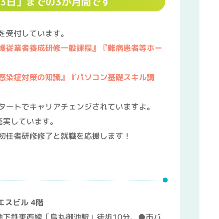
13日」までの3か月間です
みを受付しています。
護従業者養成研修一般課程』
『難病患者等ホー
感染症対策の知識』『パソコン基礎スキル講
タートでキャリアチェンジされていますよ。
充実しています。
初任者研修修了と就職を応援します！
スビル 4階
地下鉄東西線「烏丸御池駅」徒歩10分、●市バ